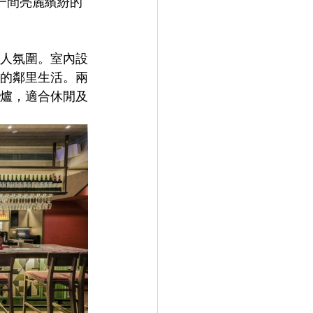
是一間亮麗繽紛的
人氛圍。室內設
的鄰里生活。兩
爐，適合休閒及