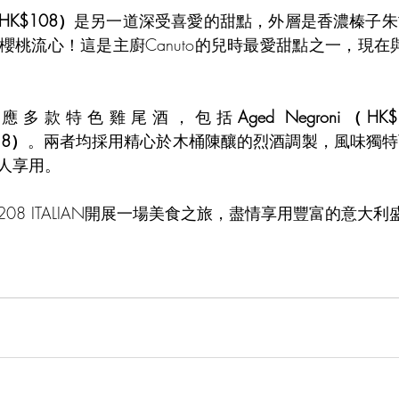
K$108）
是另一道深受喜愛的甜點，外層是香濃榛子朱
桃流心！這是主廚Canuto的兒時最愛甜點之一，現在與208
供應多款特色雞尾酒，包括
Aged Negroni（HK
118）
。兩者均採用精心於木桶陳釀的烈酒調製，風味獨特
人享用。
08 ITALIAN開展一場美食之旅，盡情享用豐富的意大利