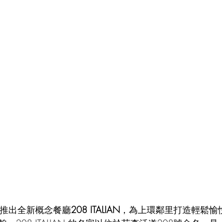
up隆重推出全新概念餐廳
208 ITALIAN
，為上環鄰里打造輕鬆愉