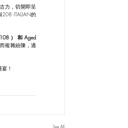
古力，切開即呈
 ITALIAN的
$108）和Aged 
而複雜紛陳，適
盛宴！
See All