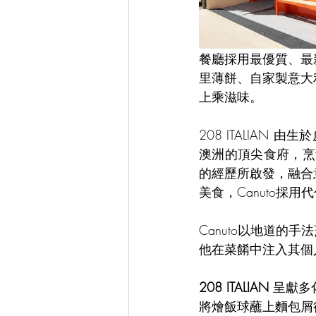
餐廳採用最優質、最
里薄餅、自家製意大
上乘滋味。
208 ITALIAN 
澳洲的頂尖食府，烹
的經歷所啟發，融合
美食，Canuto
Canuto以地道
他在菜餚中注入其個
208 ITALIAN
 呈獻多
將燴飯球蘸上麵包屑