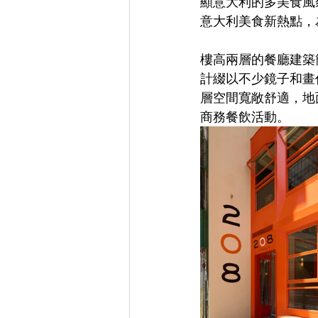
顯意大利的多美食風貌
意大利美食新熱點，
樓高兩層的餐廳建築
計綴以不少鏡子和畫
層空間寬敞舒適，地
商務餐飲活動。