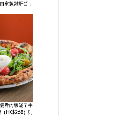
自家製雞肝醬，
的雲吞內釀滿了牛
（HK$268）
則