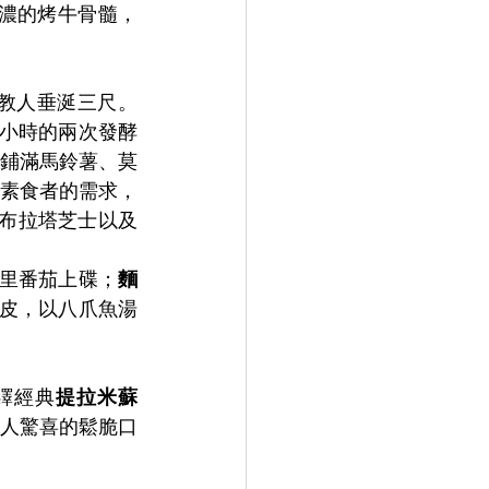
濃的烤牛骨髓，
，教人垂涎三尺。
48小時的兩次發酵
鋪滿馬鈴薯、莫
素食者的需求，
布拉塔芝士以及
里番茄上碟；
麵
皮，以八爪魚湯
繹經典
提拉米蘇
人驚喜的鬆脆口