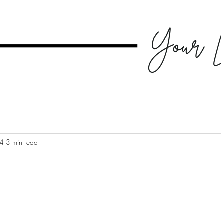
24
3 min read