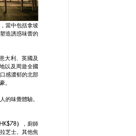
，當中包括拿坡
塑造誘惑味蕾的
經任職意大利、英國及
長地以及周遊全國
口感濃郁的北部
自豪。
客人的味覺體驗。
K$78）
，廚師
拉芝士。其他焦