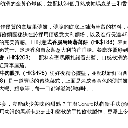
幼滑的金黃色燉飯，並配以24個月熟成帕瑪森芝士和香
精心製作優質的拿坡里薄餅，薄脆的餅底上鋪滿豐富的材料
N的招牌薄餅麵團秘訣在於採用頂級意大利麵粉，以及進行長達
的完美質感。11吋
意式香腸馬鈴薯薄餅（HK$188）
表面
奶芝士、迷迭香和自家製意大利茴香香腸。餐廳亦照顧到
餅（HK$208）
，配料有聖馬爾扎諾番茄醬、口感軟滑的
llo紅黃車厘茄。
牛肉眼扒（HK$498）
切好後精心擺盤，並配以新鮮西西
8）
是一道豐盛的傳統菜式，上面是烤成金黃色的薄餅餅
大蝦、鱈魚等，每一口都洋溢海洋鮮味。。
宴，豈能缺少美味的甜點？主廚Canuto以嶄新手法演
用幼滑的馬斯卡彭芝士和鬆軟的手指餅乾製作，更添上令