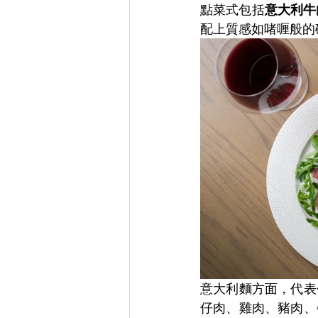
點菜式包括
意大利牛
配上質感如啫喱般的
意大利麵方面，代表
仔肉、雞肉、豬肉、