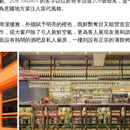
。208 ITALIAN 的名字以位於荷李活道208號命名，
為意國地方菜注入當代風格。
簡潔優雅，外牆賦予明亮的橙色，既鮮艷奪目又能營造宜
作，偌大窗戶除了引入新鮮空氣，更為客人展現友善和諧
面設有熱鬧的酒吧及私人廂房，一樓則設有正宗的薄餅烤