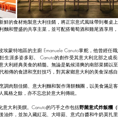
新鮮的食材炮製意大利佳餚，將正宗意式風味帶到餐桌上
利麵和豐盛的共享主菜，並可配搭葡萄酒和雞尾酒享用，
由生於皮埃蒙特地區的主廚 Emanuele Canuto掌舵，他曾
飪生涯多姿多彩。 Canuto的創作受其意大利北部之成
意大利經典美食的精髓。無論是氣候清爽的南部菜餚以至
採用代代相傳的食譜和烹飪技巧，對其家鄉意大利的美食深感
的手法烹調肉類佳餚、意大利麵和製作薄餅麵團，以美食滿足
人風格之餘，亦不忘忠於意大利傳統。
化意大利美饌。Canuto的巧手之作包括
野菌意式炸飯糰（H
後油炸，並加入藏紅花、大啡菇、意式白醬和牛奶莫扎里