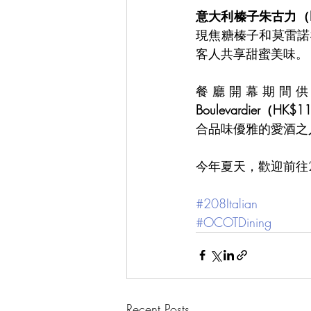
意大利榛子朱古力（H
現焦糖榛子和莫雷諾櫻
客人共享甜蜜美味。
餐廳開幕期間
Boulevardier（HK$
合品味優雅的愛酒之
今年夏天，歡迎前往2
#208Italian
#OCOTDining
Recent Posts