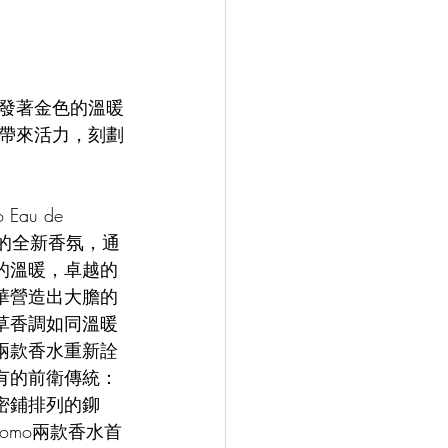
。
發著金色的溫暖
帶來活力，刻劃
o Eau de 
感官的全新香氛，通
的溫暖，卓越的
華營造出大膽的
草香調如同溫暖
兩款香水重新詮
有的前衛傳統：
密鋪排列的鉚
a和Uomo兩款香水首