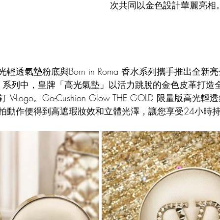
次共同以金色設計華麗亮相
low 高光輕透氣墊粉底與Born in Roma 香水系列攜手推出
-Vous 系列中，皇牌「高光氣墊」以活力跳脫的金色皮革打
-Logo。Go-Cushion Glow THE GOLD 限量版高
拍動作便得到高遮瑕妝效和立體光澤，讓您享受24小時持