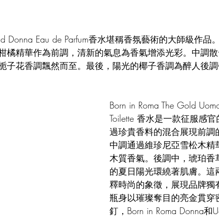
e Gold Donna Eau de Parfum香水堪稱香氛藝術的大師級作品
柑橘精華作為前調，清新的氣息為香氣增添光彩。中調散
栀子花香調飄然而至。最後，陽光的椰子香調為醉人後調
Born in Roma The Gold Uom
Toilette 香水是一款征服
過珍貴香料的混合展現前調
中調通過維珍尼亞雪松木精
木質香氣。後調中，琥珀香
的夏日陽光環繞著肌膚。這
釋時尚的象徵，展現品牌獨
瓶身以璀璨奪目的亮金貫穿
釘，Born in Roma Donn