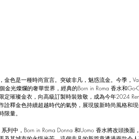
金色是一種時尚宣言。突破非凡，魅惑流金。今季，Valent
個金光燦爛的奢華世界，經典的Born in Roma 香水和Go-Cus
璀璨金衣，向高級訂製時裝致敬，成為今年2024 Rendez
作詮釋金色持續超越時代的氣勢，展現簇新時尚風格和現
時限量。
us 系列中，Born in Roma Donna 和Uomo 香水將改
馬及其城市的永恆光芒。這個非凡的新篇章透過兩款令人