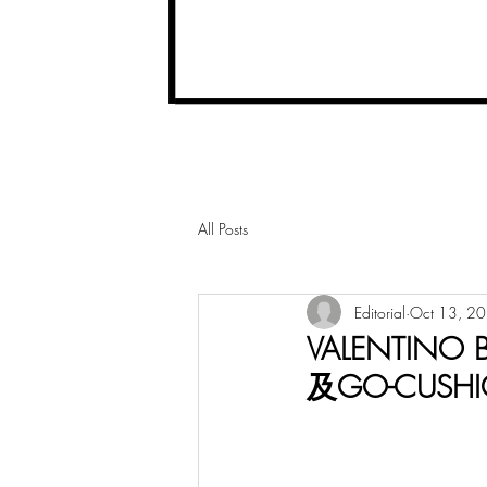
All Posts
Editorial
Oct 13, 2
VALENTINO
及GO-CUSH