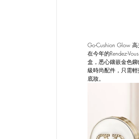
Go-Cushion G
在今年的Rendez
盒，悉心鑲嵌金色鉚釘 V
級時尚配件，只需輕
底妝。