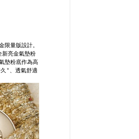
。
全新亮金限量版設計。
造全新亮金氣墊粉
光輕透氣墊粉底作為高
久*、透氣舒適