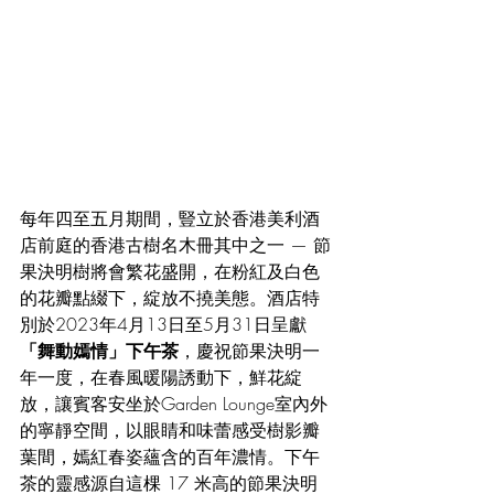
每年四至五月期間，豎立於香港美利酒
店前庭的香港古樹名木冊其中之一 — 節
果決明樹將會繁花盛開，在粉紅及白色
的花瓣點綴下，綻放不撓美態。酒店特
別於2023年4月13日至5月31日呈獻
「舞動嫣情」下午茶
，慶祝節果決明一
年一度，在春風暖陽誘動下，鮮花綻
放，讓賓客安坐於Garden Lounge室內外
的寧靜空間，以眼睛和味蕾感受樹影瓣
葉間，嫣紅春姿蘊含的百年濃情。下午
茶的靈感源自這棵 17 米高的節果決明