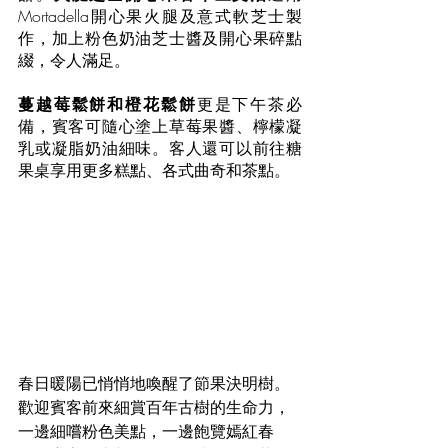
Mortadella開心果火腿及意式軟芝士製
作，加上粉色奶油芝士醬及開心果碎點
綴，令人滿足。
蔓越莓鬆餅和橙花鬆餅
更是下午茶必
備，賓客可隨心塗上草莓果醬、檸檬凝
乳或凝脂奶油細味。客人還可以前往糖
果桌享用更多糕點、各式曲奇和茶點。
春日暖陽已悄悄地喚醒了節果決明樹。
歡迎賓客前來細賞百年古樹的生命力，
一邊細嚐粉色美點，一邊飽覽嫣紅春