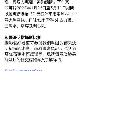
姿。賓客凡惠顧「舞動嫣情」下午茶，
即可於2023年4月13日至5月11日期間
以優惠價港幣 50 元額外享用兩球Venchi
意大利雪糕，口味包括 75% 朱古力醬、
雲呢拿、草莓及開心果。
節果決明樹攝影比賽
攝影愛好者更可參與我們舉辦的節果決
明樹攝影比賽，贏取豐富獎品，包括酒
店住宿和水療護理等。敬請留意香港美
利酒店的社交媒體專頁了解詳情。
#TheMurrayHongKong
#OCOTLifestyle
Recent Posts
See All