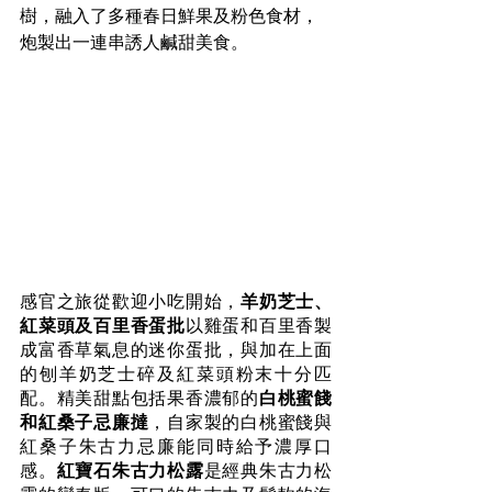
樹，融入了多種春日鮮果及粉色食材，
炮製出一連串誘人鹹甜美食。
感官之旅從歡迎小吃開始，
羊奶芝士、
紅菜頭及百里香蛋批
以雞蛋和百里香製
成富香草氣息的迷你蛋批，與加在上面
的刨羊奶芝士碎及紅菜頭粉末十分匹
配。精美甜點包括果香濃郁的
白桃蜜餞
和紅桑子忌廉撻
，自家製的白桃蜜餞與
紅桑子朱古力忌廉能同時給予濃厚口
感。
紅寶石朱古力松露
是經典朱古力松