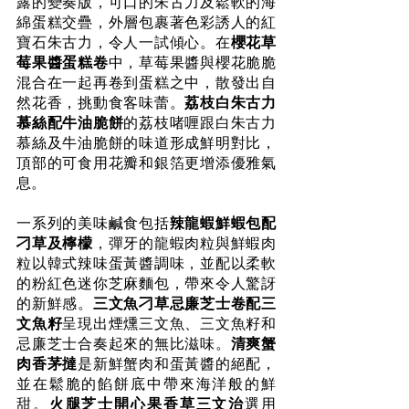
露的變奏版，可口的朱古力及鬆軟的海
綿蛋糕交疊，外層包裹著色彩誘人的紅
寶石朱古力，令人一試傾心。在
櫻花草
莓果醬蛋糕卷
中，草莓果醬與櫻花脆脆
混合在一起再卷到蛋糕之中，散發出自
然花香，挑動食客味蕾。
荔枝白朱古力
慕絲配牛油脆餅
的荔枝啫喱跟白朱古力
慕絲及牛油脆餅的味道形成鮮明對比，
頂部的可食用花瓣和銀箔更增添優雅氣
息。
一系列的美味鹹食包括
辣龍蝦鮮蝦包配
刁草及檸檬
，彈牙的龍蝦肉粒與鮮蝦肉
粒以韓式辣味蛋黃醬調味，並配以柔軟
的粉紅色迷你芝麻麵包，帶來令人驚訝
的新鮮感。
三文魚刁草忌廉芝士卷配三
文魚籽
呈現出煙燻三文魚、三文魚籽和
忌廉芝士合奏起來的無比滋味。
清爽蟹
肉香茅撻
是新鮮蟹肉和蛋黃醬的絕配，
並在鬆脆的餡餅底中帶來海洋般的鮮
甜。
火腿芝士開心果香草三文治
選用