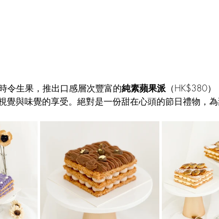
採用新鮮時令生果，推出口感層次豐富的
純素蘋果派
（HK$380
視覺與味覺的享受。絕對是一份甜在心頭的節日禮物，為