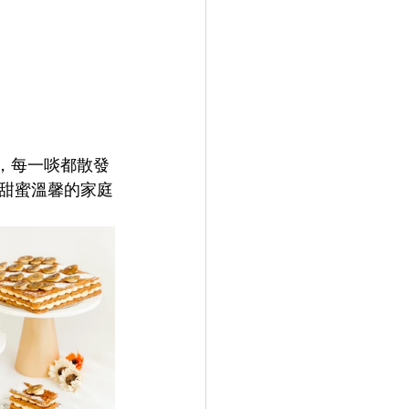
），每一啖都散發
甜蜜溫馨的家庭