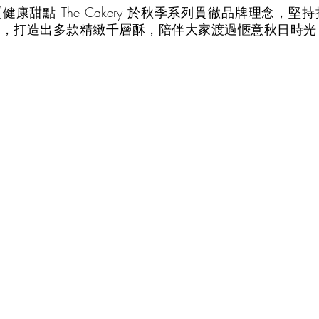
康甜點 The Cakery 於秋季系列貫徹品牌理念，堅
新，打造出多款精緻千層酥，陪伴大家渡過愜意秋日時光