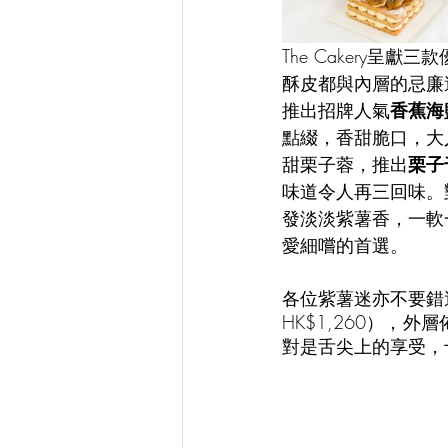
The Cakery呈
酥皮都與內層的忌廉
推出招牌人氣
香蕉海
點綴，香甜脆口，大人
甜栗子蓉，推出
栗子
味道令人再三回味。
發淡淡紫薯香，一軟
愛細嚐的首選。
各位紫薯迷亦不要錯
HK$1,260）
對是舌尖上的享受，