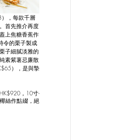
68），每款千層
。首先推介再度
蓋上焦糖香蕉作
值時令的栗子製成
栗子細膩淡雅的
純素紫薯忌廉散
$65），是與摯
HK$920，10寸- 
上椰絲作點綴，絕