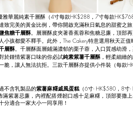
獻三款優雅華麗純素千層酥（4寸每款HK$288，7寸每款HK$7
達致完美的黃金比例，帶你開啟充滿秋日氣息的甜蜜之旅
鹽焦糖千層酥
。層層酥皮夾著香蕉蓉和焦糖忌廉，頂部再
小孩都愛不釋手。此外，The Cakery特意選用秋天正
千層酥
。千層酥面層鋪滿濃郁的栗子蓉，入口質感幼滑，
對於鍾情紫薯口味的你必試
純素紫薯千層酥
，輕柔細緻的
一脆，讓人無法抗拒。三款千層酥亦提供小件裝（每款HK
過不含乳製品的
紫薯麻糬戚風蛋糕
（6寸- HK$580，8寸- 
，外層佈滿紫薯忌廉，內裡配搭煙韌口感十足麻糬，頂部要撒
十分適合一家大小一同享用！