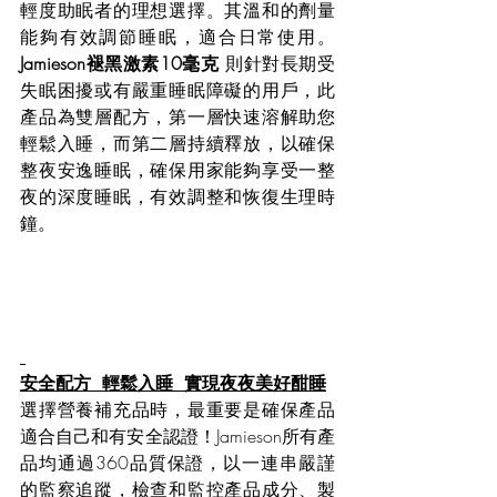
輕度助眠者的理想選擇。其溫和的劑量
能夠有效調節睡眠，適合日常使用。
Jamieson褪黑激素10毫克
 則針對長期受
失眠困擾或有嚴重睡眠障礙的用戶，此
產品為雙層配方，第一層快速溶解助您
輕鬆入睡，而第二層持續釋放，以確保
整夜安逸睡眠，確保用家能夠享受一整
夜的深度睡眠，有效調整和恢復生理時
鐘。
安全配方  輕鬆入睡  實現夜夜美好酣睡
選擇營養補充品時，最重要是確保產品
適合自己和有安全認證！Jamieson所有產
品均通過360品質保證，以一連串嚴謹
的監察追蹤，檢查和監控產品成分、製