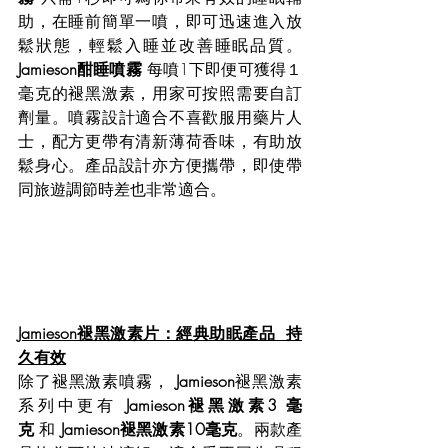
助，在睡前簡單一噴，即可迅速進入放
鬆狀態，輕鬆入睡並改善睡眠品質。
Jamieson酣睡噴霧 
每噴1下即便可獲得１
毫克的褪黑激素，用家可按照需要自訂
劑量。噴霧設計適合不喜歡服用藥片人
士，配方更帶有清新薄荷香味，有助放
鬆身心。產品設計亦方便攜帶，即使帶
同旅遊調節時差也非常適合。
Jamieson褪黑激素片：經典助眠產品  持
久有效
除了褪黑激素噴霧， 
Jamieson
褪黑激素
系列中更有 
Jamieson褪黑激素3 毫
克 
和 
Jamieson褪黑激素10毫克
。兩款產