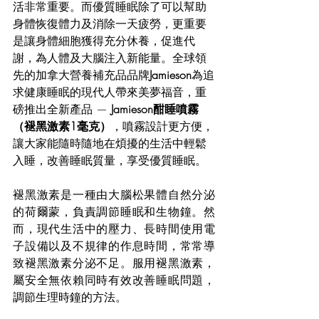
活非常重要。而優質睡眠除了可以幫助
身體恢復體力及消除一天疲勞，更重要
是讓身體細胞獲得充分休養，促進代
謝，為人體及大腦注入新能量。全球領
先的加拿大營養補充品品牌
Jamieson
為追
求健康睡眠的現代人帶來美夢福音，重
磅推出全新產品 — 
Jamieson酣睡噴霧
（褪黑激素1毫克）
，噴霧設計更方便，
讓大家能隨時隨地在煩擾的生活中輕鬆
入睡，改善睡眠質量，享受優質睡眠。
褪黑激素是一種由大腦松果體自然分泌
的荷爾蒙，負責調節睡眠和生物鐘。然
而，現代生活中的壓力、長時間使用電
子設備以及不規律的作息時間，常常導
致褪黑激素分泌不足。服用褪黑激素，
屬安全無依賴同時有效改善睡眠問題，
調節生理時鐘的方法。