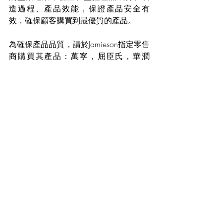
造過程、產品效能，保證產品安全有
效，確保顧客購買到最優質的產品
。
為確保產品品質，請於Jamieson指定零售
商購買其產品：萬寧，屈臣氏，華潤
堂，一田百貨，百佳，Aeon及HKTVmall 
(Jamieson官方旗艦店)。
#JamiesonHK
#OCOTLifestyle
Recent Posts
See All