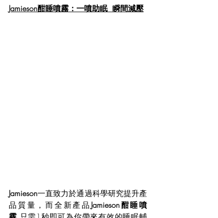
Jamieson酣睡噴霧：一噴助眠  瞬間減壓
Jamieson
一直致力於通過科學研究提升產
品質量，而全新產品
Jamieson酣睡噴
霧 
只需1秒即可為你帶來有效的睡眠輔