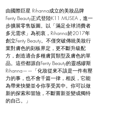
由國際巨星 Rihanna成立的美妝品牌
Fenty Beauty正式登陸K11 MUSEA，進一
步擴展零售版圖。以「滿足全球消費者
多元需求」為初衷，Rihanna於2017年
創立Fenty Beauty。不僅突破傳統美妝行
業對膚色的刻板界定，更不斷升級配
方，創造適合多種膚質類型及膚色的單
品。這些都源自Fenty Beauty的靈感繆斯
Rihanna——「化妝從來不該是一件有壓
力的事，也不會千篇一律，相反，它能
為帶來快樂並令你享受其中。你可以做
新的探索和冒險，不斷嘗新並變成獨特
的自己。」 