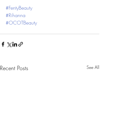
#FentyBeauty
#Rihanna
#OCOTBeauty
Recent Posts
See All