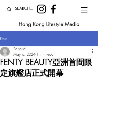
Hong Kong Lifestyle Media
Post
Editorial
May 6, 2024
1 min read
FENTY BEAUTY亞洲首間限
定旗艦店正式開幕