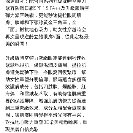
深邃眼眸；配合同系列升級版時空彈力
緊容防曬日霜SPF 15 PA++及升級版時空
彈力緊容晚霜，更能秒速提拉眼周肌
膚、臉頰和下顎線黃金三角區，全
「面」對抗地心吸力，助女性穿越時空
再次呈現逆齡立體眼廓V面，從此定格最
美的瞬間！
升級版時空彈力緊緻眼霜能達到秒速收
緊鬆弛眼肌、保濕滋潤皮膚層、提拉肌
膚避免鬆弛下垂，令眼窩回復緊緻，幫
助女性重塑分明輪廓。眼霜蘊含多種高
效護膚成分，包括四胜肽、煙醯胺、紅
海藻、和雪絨花萃取，有助修復肌膚重
要的保護屏障、增強肌膚防禦力從而達
到三重緊緻效果。成分互相配合滋潤眼
周，讓肌膚即時變得平滑光澤有神采，
對抗地心吸力重塑3D柔美精緻輪廓，重
現美麗自信光彩！