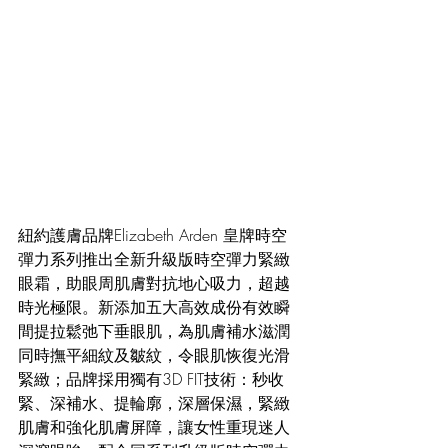
紐約護膚品牌Elizabeth Arden 皇牌
時空
彈力系列
推出全新升級版時空彈力緊緻
眼霜，助眼周肌膚對抗地心吸力，超越
時光極限。新添加五大高效成份有效瞬
間提拉鬆弛下垂眼肌，為肌膚補水滋潤
同時撫平細紋及皺紋，令眼肌恢復光滑
緊緻；品牌採用獨有3D FIT技術：秒收
緊、深補水、提輪廓，深層保濕，緊緻
肌膚和強化肌膚屏障，讓女性重現迷人