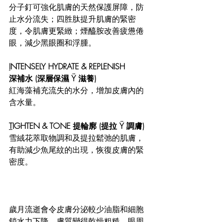
分子釘可強化肌膚的天然保護屏障，防
止水分流失；四胜肽提升肌膚的緊密
度，令肌膚更緊緻；煙醯胺改善疲憊倦
眼，減少黑眼圈和浮腫。
I
NTENSELY HYDRATE & REPLENISH
深補水 (深層保濕 Ÿ 滋養)
紅海藻補充流失的水分，增加皮膚內的
含水量。
T
IGHTEN & TONE 提輪廓 (提拉 Ÿ 調膚)
雪絨花萃取物調和及提拉鬆弛的肌膚，
有助減少魚尾紋的出現，恢復皮膚的緊
密度。
歲月流逝會令皮膚分泌較少油脂和細胞
鎖水力下降，膚質變得乾燥粗糙，眼周