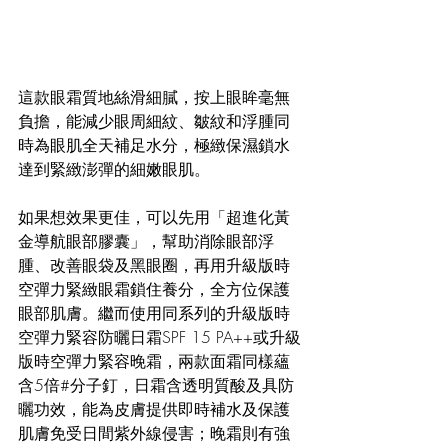
這款眼霜質地絲滑細膩，按上眼眸毫無
負擔，能減少眼周細紋、皺紋和浮腫同
時為眼肌全天補足水分，極緻保濕鎖水
達到緊緻澎彈的細嫩眼肌。
如果想效果更佳，可以先用「超進化黃
金導航眼部膠囊」，幫助消除眼部浮
腫、改善眼袋及黑眼圈，再用升級版時
空彈力緊緻眼霜鎖住養分，全方位保護
眼部肌膚。繼而使用同系列的升級版時
空彈力緊容防曬日霜SPF 15 PA++或升級
版時空彈力緊容晚霜，兩款面霜同樣蘊
含5倍
#
分子釘，日霜含透明質酸及具防
曬功效，能為皮膚提供即時補水及保護
肌膚免受日間紫外線侵害；晚霜則有強