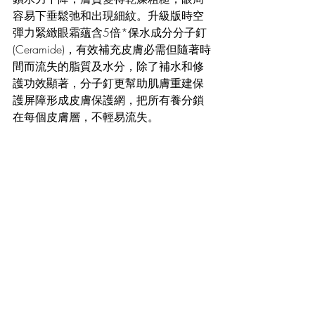
容易下垂鬆弛和出現細紋。升級版時空
彈力緊緻眼霜蘊含5倍
*
保水成分分子釘
(Ceramide)，有效補充皮膚必需但隨著時
間而流失的脂質及水分，除了補水和修
護功效顯著，分子釘更幫助肌膚重建保
護屏障形成皮膚保護網，把所有養分鎖
在每個皮膚層，不輕易流失。