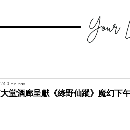
024
3 min read
店大堂酒廊呈獻《綠野仙蹤》魔幻下