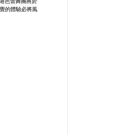
港芭蕾舞團將於
視覺的體驗必將風