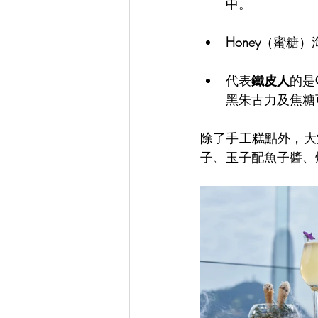
中。
Honey
（蜜糖）
代表
鐵皮人
的是
黑朱古力及焦糖
除了手工糕點外，大堂
子、玉子配魚子醬、