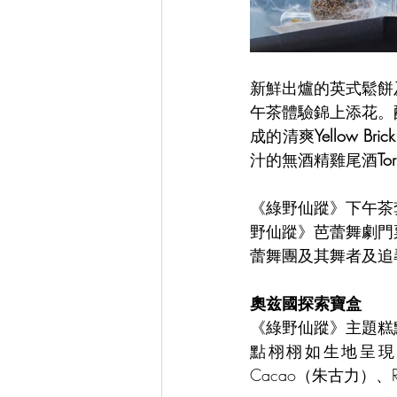
新鮮出爐的英式鬆餅
午茶體驗錦上添花。
成的清爽
Yellow Bric
汁的無酒精雞尾酒
To
《綠野仙蹤》下午茶套
野仙蹤》芭蕾舞劇門
蕾舞團及其舞者及追
奧兹國探索寶盒
《綠野仙蹤》主題糕
點栩栩如生地呈現一
Cacao（朱古力）、R