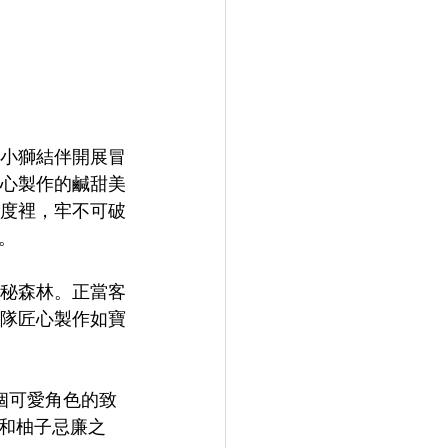
小獅結伴開展冒
心製作的鹹甜美
度裡，牢不可破
。
秘森林。正當客
團隊匠心製作如寶
個可愛角色的致
和柚子忌廉之