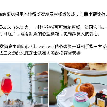
海綿蛋糕採用本地得獎蜜糖及柑橘醬製成，向
膽小獅
致敬
Cacao
（朱古力），材料包括可可海綿蛋糕、法國Valrhona 66
可可脆片，還有點綴的心型糖粒，更顯鐵皮人的愛心。
酒廊主廚Rajiv Chowdhoory精心炮製一系列手指三
煙三文魚配忌廉芝士及雞肉卷配松露蛋黃醬。