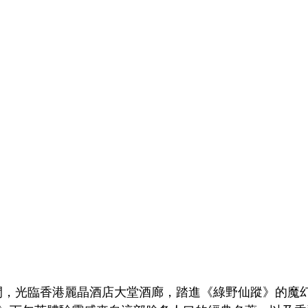
期間，光臨香港麗晶酒店大堂酒廊，踏進《綠野仙蹤》的魔