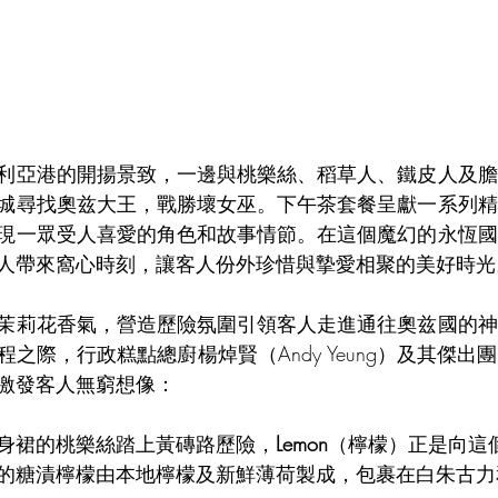
利亞港的開揚景致，一邊與桃樂絲、稻草人、鐵皮人及膽
城尋找奧兹大王，戰勝壞女巫。下午茶套餐呈獻一系列精
現一眾受人喜愛的角色和故事情節。在這個魔幻的永恆國
人帶來窩心時刻，讓客人份外珍惜與摯愛相聚的美好時光
茉莉花香氣，營造歷險氛圍引領客人走進通往奧兹國的神
之際，行政糕點總廚楊焯賢（Andy Yeung）及其傑出
激發客人無窮想像：
身裙的桃樂絲踏上黃磚路歷險，
Lemon
（檸檬）正是向這
的糖漬檸檬由本地檸檬及新鮮薄荷製成，包裹在白朱古力