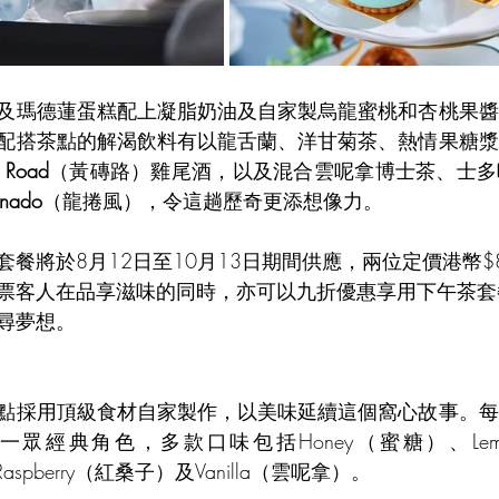
及瑪德蓮蛋糕配上凝脂奶油及自家製烏龍蜜桃和杏桃果醬
配搭茶點的解渴飲料有以龍舌蘭、洋甘菊茶、熱情果糖漿
k Road
（黃磚路）雞尾酒，以及混合雲呢拿博士茶、士多
rnado
（龍捲風），令這趟歷奇更添想像力。
餐將於8月12日至10月13日期間供應，兩位定價港幣$
票客人在品享滋味的同時，亦可以九折優惠享用下午茶套
尋夢想。
點採用頂級食材自家製作，以美味延續這個窩心故事。每
眾經典角色，多款口味包括Honey（蜜糖）、Lem
aspberry（紅桑子）及Vanilla（雲呢拿）。