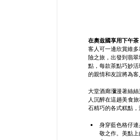
在奧兹國享用下午茶
客人可一邊欣賞維多
險之旅，出發到翡翠
點，每款茶點巧妙活
的親情和友誼將為客
大堂酒廊瀰漫著絲絲
人沉醉在這趟美食旅程
石精巧的各式糕點，
身穿藍色格仔連
敬之作。美點上