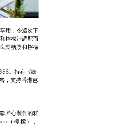
享用，令這次下
和檸檬汁調配而
啤梨糖漿和檸檬
888。持有《綠
餐，支持香港芭
款匠心製作的糕
on（檸檬）、