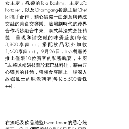
女主廚」殊榮的Tala Bashmi、主廚Loïc 
Portalier，以及Charmgang餐廳主廚Chef 
Jai攜手合作，精心編織一曲創意與傳統
交融的美食交響樂。這場劃時代的跨界
合作巧妙融合中東、泰式與法式烹飪精
髓，呈現和諧交融的味覺盛宴(每位
3,800泰銖++；搭配飲品額外加收
1,600泰銖++) 。9月26日，Lily’s餐廳將
推出僅限10位賓客的私密晚宴，主廚
Tala將以精湛技藝詮釋巴林料理，藉由匠
心獨具的佳餚，帶領食客踏上一場深入
故鄉風土的味覺朝聖(每位6,500泰銖
++) 。
在酒吧及飲品總監Ewen Ledan的悉心統