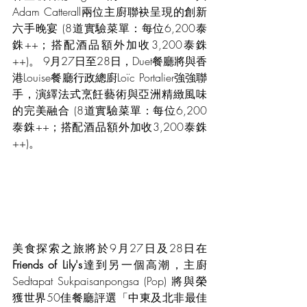
Adam Catterall兩位主廚聯袂呈現的創新
六手晚宴 (8道實驗菜單：每位6,200泰
銖++；搭配酒品額外加收3,200泰銖
++)。 9月27日至28日，Duet餐廳將與香
港Louise餐廳行政總廚Loïc Portalier強強聯
手，演繹法式烹飪藝術與亞洲精緻風味
的完美融合 (8道實驗菜單：每位6,200
泰銖++；搭配酒品額外加收3,200泰銖
++)。
美食探索之旅將於9月27日及28日在
Friends of Lily's
達到另一個高潮，主廚
Sedtapat Sukpaisanpongsa (Pop) 將與榮
獲世界50佳餐廳評選「中東及北非最佳