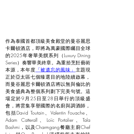
作為泰國首都頂級美食殿堂的曼谷麗思
卡爾頓酒店，即將為萬豪國際矚目全球
的2025年奢華美饌系列（Luxury Dining 
Series）奏響華美終章。為重拾烹飪藝術
本源，本年度
「被遺忘的風味」
主題現
正於亞太區七個臻選目的地陸續啟幕，
而曼谷麗思卡爾頓酒店將以無與倫比的
美食盛典為整個系列劃下完美句號。這
場定於9月25日至28日舉行的頂級盛
會，將雲集享譽國際的名廚與調酒師，
包括David Toutain、Valentin Fouache、
Adam Catterall、Loïc Portalier、Tala 
Bashmi，以及Charmgang餐廳主廚Chef 