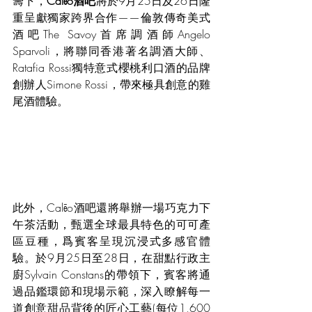
籌下，
Calēo酒吧
將於9月25日及26日隆
重呈獻獨家跨界合作——倫敦傳奇美式
酒吧The Savoy首席調酒師Angelo 
Sparvoli，將聯同香港著名調酒大師、
Ratafia Rossi獨特意式櫻桃利口酒的品牌
創辦人Simone Rossi，帶來極具創意的雞
尾酒體驗。
此外，Calēo酒吧還將舉辦一場巧克力下
午茶活動，甄選全球最具特色的可可產
區豆種，爲賓客呈現沉浸式多感官體
驗。於9月25日至28日，在甜點行政主
廚Sylvain Constans的帶領下，賓客將通
過品鑑環節和現場示範，深入瞭解每一
道創意甜品背後的匠心工藝(每位1,600