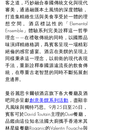
客之道，巧妙融合泰國傳統文化與現代
審美，通過融匯本土風情的深度體驗，
打造集精緻生活與美食享受於一體的理
想空間。酒店標誌性的「Elemental 
Ensemble」體驗系列完美詮釋這一哲學
理念——在禮敬傳統的同時，以國際品
味演繹精緻格調，爲賓客呈現一場精彩
絕倫的感官盛宴。酒店在美饌的呈現上
同樣秉承這一理念，以前衛的現代表現
手法，重新詮釋泰國源遠流長的飲食傳
統，在尊重古老智慧的同時不斷拓展創
意邊界。
曼谷麗思卡爾頓酒店旗下各大餐廳及酒
吧同步呈獻
創意美饌系列活動
，盡顯非
凡風味與獨特巧思。9月25日至26日，
賓客可於David Toutain主理的Duet餐廳，
品鑑由這位知名法國大廚攜手香港米其
林星級餐廳Roganic的Valentin Fouache與