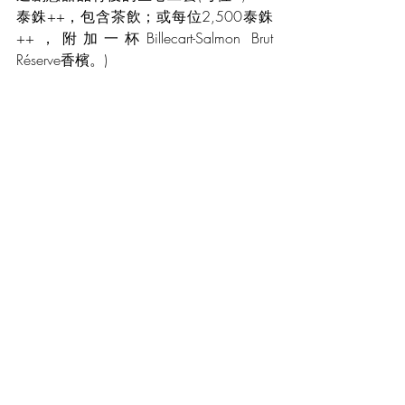
泰銖++，包含茶飲；或每位2,500泰銖
++，附加一杯Billecart-Salmon Brut 
Réserve香檳。)
萬豪旅享家會員可通過萬豪旅享家
Moments計劃，使用積分競拍專屬體驗，
其中包括本年度奢華美饌系列七大目的
地的專屬餐飲合作、雞尾酒大師班等精
彩活動。
#TheRitzCarltonBangKok
#ForgottenFlavors
#ALuxuryDiningSeries
#OCOTTravel