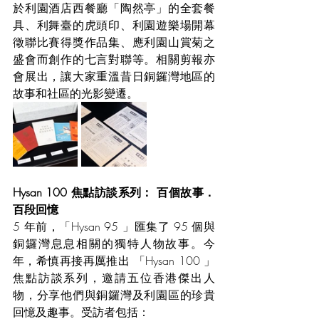
於利園酒店西餐廳「陶然亭」的全套餐
具、利舞臺的虎頭印、利園遊樂場開幕
徵聯比賽得獎作品集、應利園山賞菊之
盛會而創作的七言對聯等。相關剪報亦
會展出，讓大家重溫昔日銅鑼灣地區的
故事和社區的光影變遷。
Hysan 100 焦點訪談系列： 百個故事．
百段回憶
5 年前，「Hysan 95 」匯集了 95 個與
銅鑼灣息息相關的獨特人物故事。今
年，希慎再接再厲推出 「Hysan 100 」
焦點訪談系列，邀請五位香港傑出人
物，分享他們與銅鑼灣及利園區的珍貴
回憶及趣事。受訪者包括：