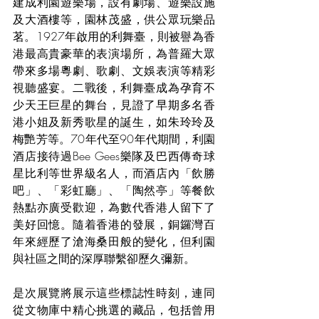
建成利園遊樂場，設有劇場、遊樂設施
及大酒樓等，園林茂盛，供公眾玩樂品
茗。1927年啟用的利舞臺，則被譽為香
港最高貴豪華的表演場所，為普羅大眾
帶來多場粵劇、歌劇、文娛表演等精彩
視聽盛宴。二戰後，利舞臺成為孕育不
少天王巨星的舞台，見證了早期多名香
港小姐及新秀歌星的誕生，如朱玲玲及
梅艷芳等。70年代至90年代期間，利園
酒店接待過Bee Gees樂隊及巴西傳奇球
星比利等世界級名人，而酒店內「飲勝
吧」、「彩虹廳」、「陶然亭」等餐飲
熱點亦廣受歡迎，為數代香港人留下了
美好回憶。隨着香港的發展，銅鑼灣百
年來經歷了滄海桑田般的變化，但利園
與社區之間的深厚聯繫卻歷久彌新。
是次展覽將展示這些標誌性時刻，連同
從文物庫中精心挑選的藏品，包括曾用