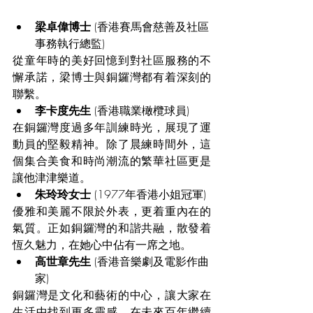
梁卓偉博士 
(香港賽馬會慈善及社區
事務執行總監)
從童年時的美好回憶到對社區服務的不
懈承諾，梁博士與銅鑼灣都有着深刻的
聯繫。
李卡度先生 
(香港職業橄欖球員)
在銅鑼灣度過多年訓練時光，展現了運
動員的堅毅精神。除了晨練時間外，這
個集合美食和時尚潮流的繁華社區更是
讓他津津樂道。
朱玲玲女士
 (1977年香港小姐冠軍)
優雅和美麗不限於外表，更着重內在的
氣質。正如銅鑼灣的和諧共融，散發着
恆久魅力，在她心中佔有一席之地。
高世章先生 
(香港音樂劇及電影作曲
家)
銅鑼灣是文化和藝術的中心，讓大家在
生活中找到更多靈感，在未來百年繼續