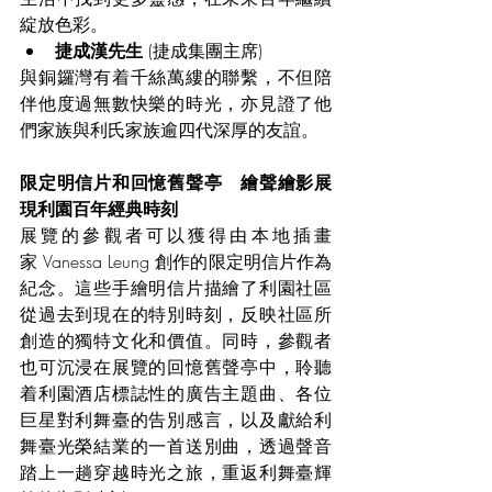
綻放色彩。
捷成漢先生 
(捷成集團主席)
與銅鑼灣有着千絲萬縷的聯繫，不但陪
伴他度過無數快樂的時光，亦見證了他
們家族與利氏家族逾四代深厚的友誼。
限定明信片和回憶舊聲亭　繪聲繪影展
現利園百年經典時刻
展覽的參觀者可以獲得由本地插畫
家 Vanessa Leung 創作的限定明信片作為
紀念。這些手繪明信片描繪了利園社區
從過去到現在的特別時刻，反映社區所
創造的獨特文化和價值。同時，參觀者
也可沉浸在展覽的回憶舊聲亭中，聆聽
着利園酒店標誌性的廣告主題曲、各位
巨星對利舞臺的告別感言，以及獻給利
舞臺光榮結業的一首送別曲，透過聲音
踏上一趟穿越時光之旅，重返利舞臺輝