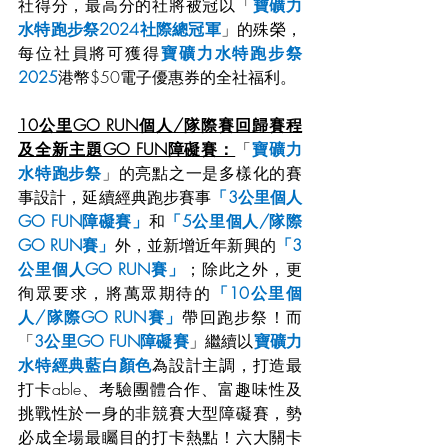
社得分，最高分的社將被冠以「
寶礦力
水特跑步祭2024社際總冠軍
」的殊榮，
每位社員將可獲得
寶礦力水特跑步祭
2025
港幣$50電子優惠券的全社福利。
10公里GO RUN個人/隊際賽回歸賽程
及全新主題GO FUN障礙賽：
「
寶礦力
水特跑步祭
」的亮點之一是多樣化的賽
事設計，延續經典跑步賽事
「3公里個人
GO FUN障礙賽」
和
「5公里個人/隊際
GO RUN賽」
外，並新增近年新興的
「3
公里個人GO RUN賽」
；除此之外，更
徇眾要求，將萬眾期待的
「10公里個
人/隊際GO RUN賽」
帶回跑步祭！而
「
3公里GO FUN障礙賽
」繼續以
寶礦力
水特經典藍白顏色
為設計主調，打造最
打卡able、考驗團體合作、富趣味性及
挑戰性於一身的非競賽大型障礙賽，勢
必成全場最矚目的打卡熱點！六大關卡