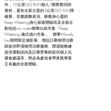
外，10公里GO
 RUN個人/隊際賽回歸
賽程，還有全新主題的3公里GO FUN障
礙賽、音樂跳舞表演、療癒身心靈的
Keep Watering身心探索體驗班及全新企
劃包括ion water聯乘白紙市集「Keep 
Watering 儀式感の市集」、聯乘Woody 
Lau期間限定攝影展、增設註冊物理治療
師提供即場物理治療服務、體適能教練
提供運動諮詢及註冊營養師提供個人化
膳食建議等，勢必為參加者帶來既專業
又有趣的全新體驗。