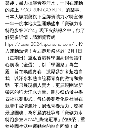
樂趣，盡力揮灑青春汗水，一同在運動
的路上「GO RUN GO FUN」的樂事。
日本大塚製藥旗下品牌寶礦力水特宣佈
一年一度本地大型運動盛事「寶礦力水
特跑步祭2024」現正火熱報名中，欲了
解更多詳情，請瀏覽官網
https://
psrun2024.sportsoho.com/，投
入運動熱情！今屆跑步祭將於12月1日
（星期日）重返香港科學園高錕會議中
心廣場（金蛋），以「學園祭」為主
題，旨在喚醒青春，激勵參加者超越自
我，以汗水和熱血詮釋青春的激情和拼
勁，不只展現個人實力，更展現團隊所
帶來的強大汗水力量。跑步祭仿傚中學
四社競賽形式，每位參賽者化身社員在
競賽中盡情灑汗，展現青春活力，發揮
最強團魂，為所屬的社爭奪「寶礦力水
特跑步祭2024社際總冠軍」的殊榮，重
拾校園生活中運動會的熱血回憶！此