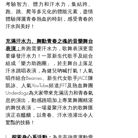
考驗智力、體力和汗水力，集結跨、
跑、跳、爬等多元化的體能元素，盡情
體驗揮灑青春熱血的時刻，感受青春的
汗水與美好！ 
充滿汗水力、舞動青春之魂的音樂舞台
表演：
奔跑需要汗水力，歌舞表演更需
要爆發汗水力！一眾新生代歌手及組合
組成「樂力助跑團」，於主舞台上落足
汗水跳唱表演，為健兒吶喊打氣！人氣
唱作組合Beanies、新生代女歌手JACE陳
凱詠、人氣YouTube頻道JFFT及熱血舞團
Underdogz為大家帶來充滿活力和青春氣
息的演出，動感跳唱加上專業舞團精湛
的舞技表演，一場凝聚汗水力的歌舞匯
演正在醞釀，以青春、汗水澆灌出令人
驚豔的技藝！
l   
探索身心系活動：
為非高強度運動愛