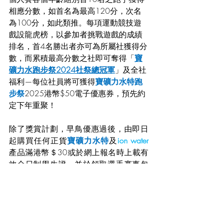
相應分數，如首名為最高120分，次名
為100分，如此類推。每項運動競技遊
戲設龍虎榜，以參加者挑戰遊戲的成績
排名，首4名勝出者亦可為所屬社獲得分
數，而累積最高分數之社即可奪得「
寶
礦力水跑步祭2024社祭總冠軍
」及全社
福利—每位社員將可獲得
寶礦力水特跑
步祭
2025港幣$50電子優惠券，預先約
定下年重聚！ 
除了獎賞計劃，早鳥優惠過後，由即日
起購買任何正貨
寶礦力水特
及
ion water
產品滿港幣＄30或於網上報名時上載有
效全日制學生證，並於領取選手賽事包
時繳交收據正本即可享有
港幣＄30報名
費折扣優惠
，誠意邀請公眾與各校青春
熱血學生參加，感受跑步祭熱鬧氣氛！