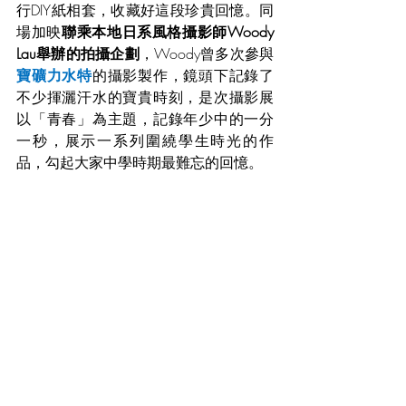
行DIY紙相套，收藏好這段珍貴回憶。同
場加映
聯乘本地日系風格攝影師Woody 
Lau舉辦的拍攝企劃
，Woody曾多次參與
寶礦力水特
的攝影製作，鏡頭下記錄了
不少揮灑汗水的寶貴時刻，是次攝影展
以「青春」為主題，記錄年少中的一分
一秒，展示一系列圍繞學生時光的作
品，勾起大家中學時期最難忘的回憶。