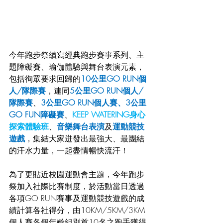
今年跑步祭續寫經典跑步賽事系列、主
題障礙賽、瑜伽體驗與舞台表演元素，
包括徇眾要求回歸的
10公里GO RUN個
人/隊際賽
，連同
5公里GO RUN個人/
隊際賽
、
3公里GO RUN個人賽、3公里
GO FUN障礙賽
、
KEEP WATERING身心
探索體驗班
、
音樂舞台表演
及
運動競技
遊戲
，集結大家迸發出最強大、最團結
的汗水力量，一起盡情暢快流汗！
為了更貼近校園運動會主題，今年跑步
祭加入社際比賽制度，於活動當日透過
各項GO RUN賽事及運動競技遊戲的成
績計算各社得分，由10KM/5KM/3KM
個人賽各個年齡組別首10名之跑手獲得