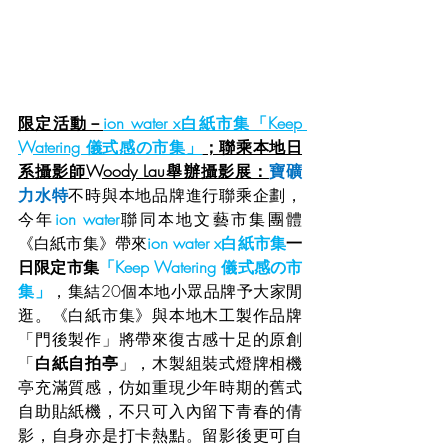
限定活動－
ion water x白紙市集「Keep 
Watering 儀式感の市集」
；聯乘本地日
系攝影師Woody Lau舉辦攝影展：
寶礦
力水特
不時與本地品牌進行聯乘企劃，
今年
ion water
聯同本地文藝市集團體
《白紙市集》帶來
ion water x白紙市集
一
日限定市集
「Keep Watering 儀式感の市
集」
，集結20個本地小眾品牌予大家閒
逛。《白紙市集》與本地木
工製
作品牌
「門後
製
作」將帶來復古感十足的原創
「
白紙自拍亭
」，木製組裝式燈牌相機
亭充滿質感，仿如重現少年時期的舊式
自助貼紙機，不只可入內留下青春的倩
影，自身亦是打卡熱點。留影後更可自