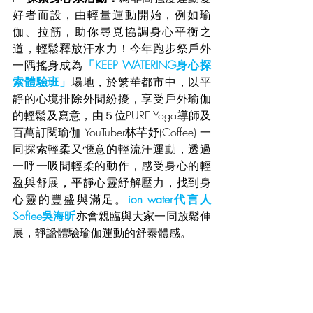
好者而設，由輕量運動開始，例如瑜
伽、拉筋，助你尋覓協調身心平衡之
道，輕鬆釋放汗水力！今年跑步祭戶外
一隅搖身成為
「KEEP WATERING身心探
索體驗班」
場地，於繁華都市中，以平
靜的心境排除外間紛擾，享受戶外瑜伽
的輕鬆及寫意，由５位PURE Yoga導師及
百萬訂閱瑜伽 YouTuber林芊妤(Coffee) 一
同探索輕柔又愜意的輕流汗運動，透過
一呼一吸間輕柔的動作，感受身心的輕
盈與舒展，平靜心靈紓解壓力，找到身
心靈的豐盛與滿足。
ion water代言人
Sofiee吳海昕
亦會親臨與大家一同放鬆伸
展，靜謐體驗瑜伽運動的舒泰體感。