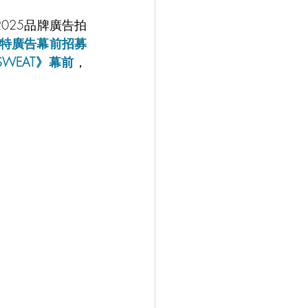
025品牌廣告拍
水特廣告幕前招募
S SWEAT》幕前
，