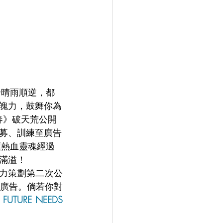
論晴雨順逆，都
魄力，鼓舞你為
春》破天荒公開
募、訓練至廣告
顆熱血靈魂經過
滿溢！
傾力策劃第二次公
廣告。倘若你對
URE NEEDS 