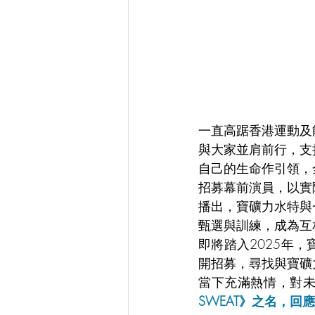
一直高踞香港運動及
與大家並肩前行，支
自己的生命作引領，
招募幕前演員，以實
播出，寶礦力水特與
甄選與訓練，成為互
即將踏入2025年
開招募，尋找與寶礦
當下充滿熱情，對
SWEAT》之名，