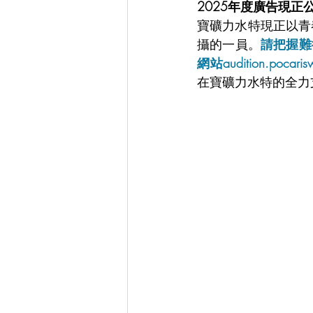
2025年度廣告現正
寶礦力水特現正以青
攝的一員。
請把握難
網站audition.poc
在寶礦力水特的全力