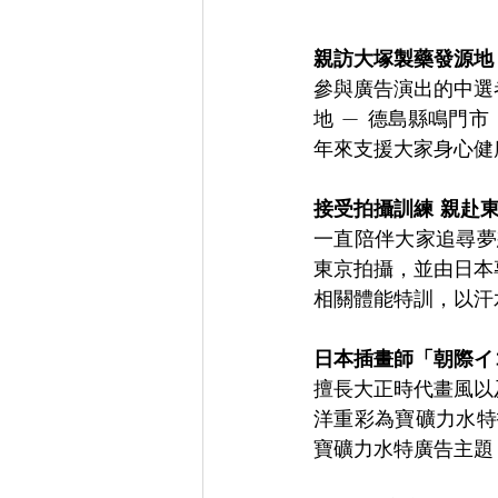
親訪大塚製藥發源地
參與廣告演出的中選
地 — 德島縣鳴門
年來支援大家身心健
接受拍攝訓練 親赴東
一直陪伴大家追尋夢
東京拍攝，並由日本
相關體能特訓，以汗
日本插畫師「朝際イコ
擅長大正時代畫風以
洋重彩為寶礦力水特
寶礦力水特廣告主題《TH