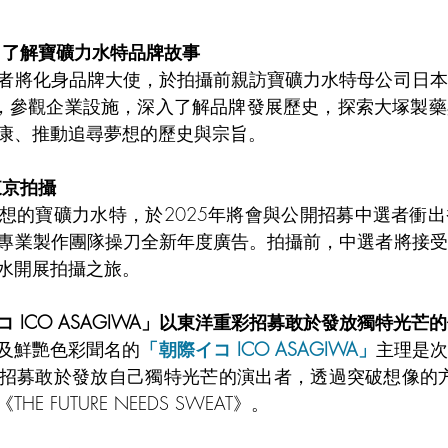
 了解寶礦力水特品牌故事
者將化身品牌大使，於拍攝前親訪寶礦力水特母公司日本
市，參觀企業設施，深入了解品牌發展歷史，探索大塚製
康、推動追尋夢想的歷史與宗旨。
京拍攝 
想的寶礦力水特，於2025年將會與公開招募中選者衝
專業製作團隊操刀全新年度廣告。拍攝前，中選者將接受
水開展拍攝之旅。
 ICO ASAGIWA」以東洋重彩招募敢於發放獨特光芒
及鮮艷色彩聞名的
「朝際イコ ICO ASAGIWA」
主理是次
招募敢於發放自己獨特光芒的演出者，透過突破想像的方
E FUTURE NEEDS SWEAT》。