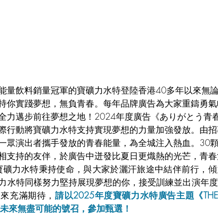
能量飲料銷量冠軍的寶礦力水特登陸香港40多年以來無
持你實踐夢想，無負青春。每年品牌廣告為大家重鑄勇氣
全力邁步前往夢想之地！2024年度廣告《ありがとう青
際行動將寶礦力水特支持實現夢想的力量加強發放。由招
一眾演出者攜手發放的青春能量，為全城注入熱血。30
相支持的友伴，於廣告中迸發比夏日更熾熱的光芒，青春
，寶礦力水特秉持使命，與大家於灑汗旅途中結伴前行，
力水特同樣努力堅持展現夢想的你，接受訓練並出演年度
未來充滿期待，
請以2025年度寶礦力水特廣告主題《THE FUT
回應未來無盡可能的號召，參加甄選！