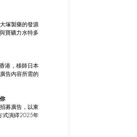
大塚製藥的發源
藥與寶礦力水特多
出香港，移師日本
廣告內容所需的
的你
招募廣告，以東
式演繹2025年