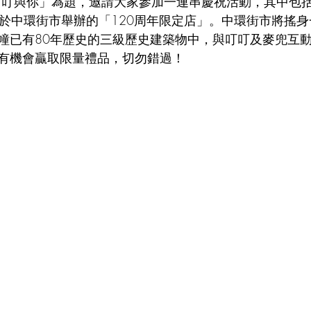
叮與你」為題，邀請大家參加一連串慶祝活動，其中包括於 2
 8 日於中環街市舉辦的「120周年限定店」。中環街市將搖
幢已有80年歷史的三級歷史建築物中，與叮叮及麥兜互
有機會贏取限量禮品，切勿錯過！