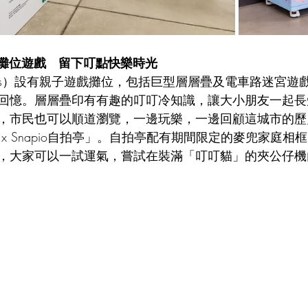
攤位遊戲   留下叮點快樂時光
sis）設有親子遊戲攤位，包括巨型層層疊及電車路迷宮遊
回憶。層層疊印有有趣的叮叮冷知識，讓大小朋友一起長
，市民也可以順道瀏覽，一邊玩樂，一邊回顧這城市的歷
x Snapio自拍亭」。自拍亭配有期間限定的麥兜家庭相
，大家可以一試運氣，嘗試在裝滿「叮叮貓」的夾公仔機