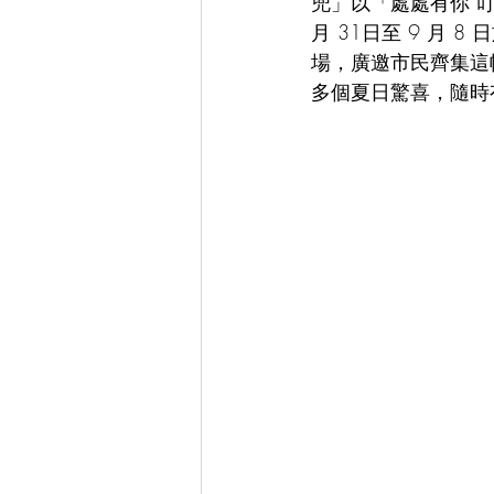
兜」以「處處有你 叮
月 31日至 9 月
場，廣邀市民齊集這
多個夏日驚喜，隨時