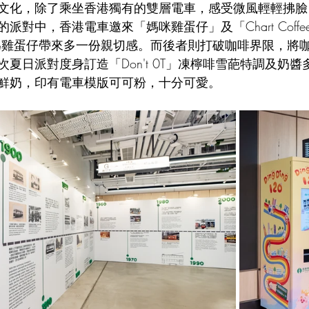
文化，除了乘坐香港獨有的雙層電車，感受微風輕輕拂臉
派對中，香港電車邀來「媽咪雞蛋仔」及「Chart Coff
為雞蛋仔帶來多一份親切感。而後者則打破咖啡界限，將
夏日派對度身訂造「Don't 0T」凍檸啡雪葩特調及奶
鮮奶，印有電車模版可可粉，十分可愛。