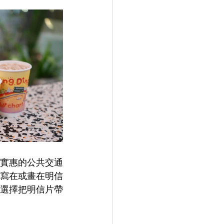
實惠的公共交通
寫在或畫在明信
選擇把明信片帶