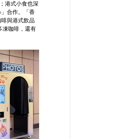
；港式小食也深
ee」合作。「香
咖啡與港式飲品
醬多凍咖啡，還有