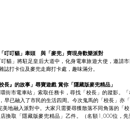
「叮叮貓」牽頭   與「麥兜」齊現身歡樂派對
叮叮貓」將駐足皇后大道中，化身電車旅遊大使，邀請市
雜誌打卡位及麥兜走廊打卡處，趣味滿分。
校長』的故事」尋寶遊戲 賞你「隱藏版麥兜精品」
中環街市電車站」索取任務卡，尋找「校長」的蹤影。「
，早已融入了市民的生活四周。今次鬼馬的「校長」亦「
完美地融入派對中。大家只需要尋獲散落不同角落的「校
店換取「隱藏版麥兜精品」乙件。（名額1,000位，