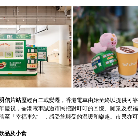
明信片站
歷經百二載變遷，香港電車由始至終以提供可靠
年慶祝，香港電車誠邀市民把對叮叮的回憶、願景及祝福
稿至「幸福車站」，感受施與受的温暖和樂趣。市民亦可
飲品及小食