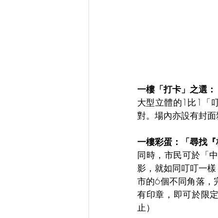
一樓「打卡」之選：
大型立體的1比1「
對。場內亦設有封面
一樓彩蛋：「尋找『
同時，市民可於「
影，就如同叮叮一樣
市的6個不同角落，
有印章，即可於限定
止）