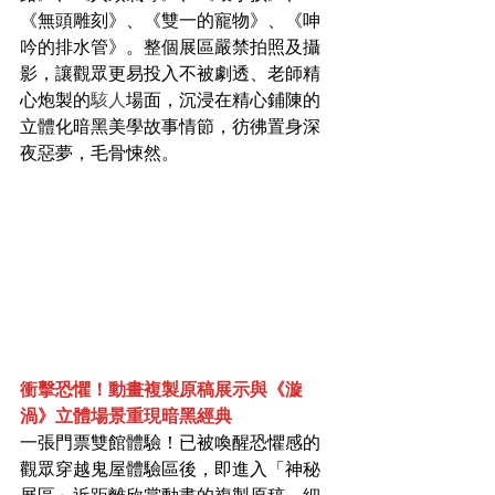
《無頭雕刻》、《雙一的寵物》、《呻
吟的排水管》。整個展區嚴禁拍照及攝
影，讓觀眾更易投入不被劇透、老師精
心炮製的
駭人
場面，沉浸在精心鋪陳的
立體化暗黑美學故事情節，彷彿置身深
夜惡夢，毛骨悚然。
衝擊恐懼！動畫複製原稿展示與《漩
渦》立體場景重現暗黑經典
一張門票雙館體驗！已被喚醒恐懼感的
觀眾穿越鬼屋體驗區後，即進入「神秘
展區」近距離欣賞動畫的複製原稿，細