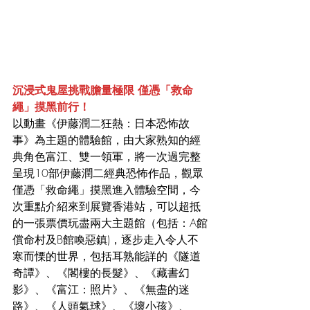
沉浸式鬼屋挑戰膽量極限 僅憑「救命
繩」摸黑前行！
以動畫《伊藤潤二狂熱：日本恐怖故
事》為主題的體驗館，由大家熟知的經
典角色富江、雙一領軍，將一次過完整
呈現10部伊藤潤二經典恐怖作品，觀眾
僅憑「救命繩」摸黑進入體驗空間，今
次重點介紹來到展覽香港站，可以超抵
的一張票價玩盡兩大主題館（包括：A館
償命村及B館喚惡鎮)，逐步走入令人不
寒而慄的世界，包括耳熟能詳的《隧道
奇譚》、《閣樓的長髮》、《藏書幻
影》、《富江：照片》、《無盡的迷
路》、《人頭氣球》、《壞小孩》、