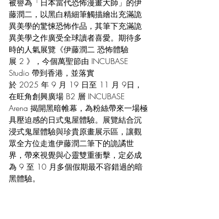
被譽為「日本當代恐怖漫畫大師」的伊
藤潤二，以黑白精細筆觸描繪出充滿詭
異美學的驚悚恐怖作品，其筆下充滿詭
異美學之作廣受全球讀者喜愛。期待多
時的人氣展覽《伊藤潤二 恐怖體驗
展 2 》，今個萬聖節由 INCUBASE 
Studio 帶到香港，並落實
於 2025 年 9 月 19 日至 11 月 9日，
在旺角創興廣場 B2 層 INCUBASE 
Arena 揭開黑暗帷幕，為粉絲帶來一場極
具壓迫感的日式鬼屋體驗。展覽結合沉
浸式鬼屋體驗與珍貴原畫展示區，讓觀
眾全方位走進伊藤潤二筆下的詭譎世
界，帶來視覺與心靈雙重衝擊，定必成
為 9 至 10 月多個假期最不容錯過的暗
黑體驗。