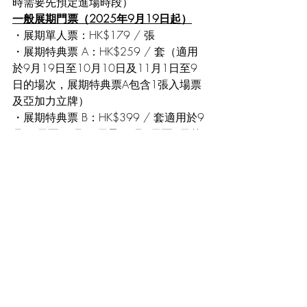
時需要先預定進場時段）
一般展期門票（2025年9月19日起）
・展期單人票：HK$179 / 張
・展期特典票 A：HK$259 / 套（適用
於9月19日至10月10日及11月1日至9
日的場次，展期特典票A包含1張入場票
及亞加力立牌）
・展期特典票 B：HK$399 / 套適用於9
月19日至10月10日及11月1日至9日的
場次，展期特典票B包含1張入場票及1
件展覽限定富江Tee）
・展期特典票 C：HK$399 / 套（適用
於9月19日至10月10日及11月1日至9
日的場次，展期特典票C包含1張入場票
及1件展覽限定雙一Tee）
※所有購票入場人仕獲贈送面具一個（2
種款式隨機送出）
#JunjiIto