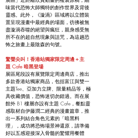
味當代恐怖大師獨特的創作世界及背後
靈感。此外，《漩渦》區域將以立體裝
置呈現漫畫中最經典的場面，彷彿被無
盡漩渦吞噬的絕望與瘋狂，親身感受無
所不在的超自然現象與詛咒，為這趟恐
怖之旅畫上最陰森的句號。
驚聲尖叫！香港站獨家限定周邊＋主
題 Cafe 暗黑登場
展區尾段設有展覽限定周邊商店，推出
多款香港站獨家商品，包括富江與雙一
主題Tee、亞加力立牌、限量精品等，極
具收藏價值，恐怖迷切勿錯過。而在展
館外 B1 樓層亦設有主題 Cafe，餐點靈
感取材自伊藤潤二經典的漫畫篇章，推
出一系列結合角色元素的「暗黑料
理」，成功將恐怖場景神還原，請準備
好以五感迎接深入骨髓的驚懼用餐體