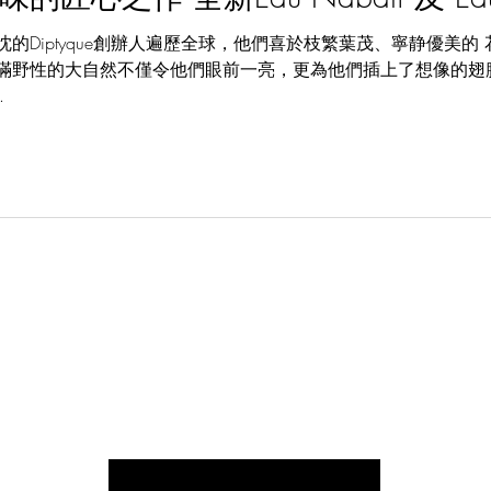
的Diptyque創辦人遍歷全球，他們喜於枝繁葉茂、寧静優美
滿野性的大自然不僅令他們眼前一亮，更為他們插上了想像的翅
.
OUR CUP OF TEA
Enter your email here