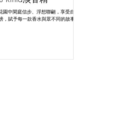
的 花園中閑庭信步、浮想聯翩，享受自然景
膀，賦予每一款香水與眾不同的故事。自
© 2023 by Our Cup of Tea Limited